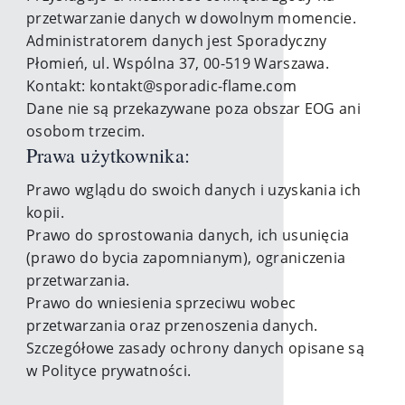
przetwarzanie danych w dowolnym momencie.
Administratorem danych jest Sporadyczny
Płomień, ul. Wspólna 37, 00-519 Warszawa.
Kontakt:
kontakt@sporadic-flame.com
Dane nie są przekazywane poza obszar EOG ani
osobom trzecim.
Prawa użytkownika:
Techniczne (niezbędne)
(wymagane)
Analityczne
Prawo wglądu do swoich danych i uzyskania ich
Marketingowe
kopii.
Prawo do sprostowania danych, ich usunięcia
Odrzuć zbędne
Zapisz i akceptuj
(prawo do bycia zapomnianym), ograniczenia
przetwarzania.
Prawo do wniesienia sprzeciwu wobec
przetwarzania oraz przenoszenia danych.
Szczegółowe zasady ochrony danych opisane są
w
Polityce prywatności
.