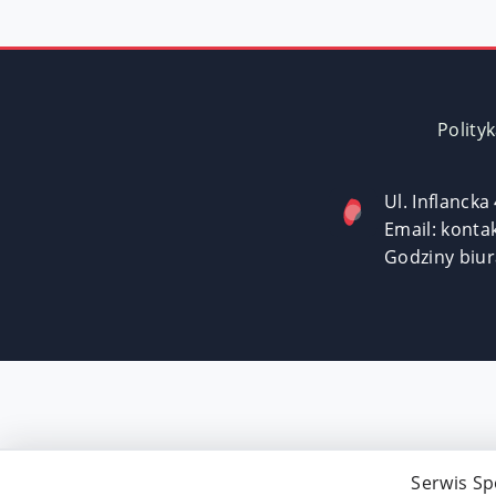
Polity
Ul. Inflanck
Email:
konta
Godziny biur
Serwis Sp