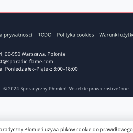
Techniczne (niezbędne)
(wymagane)
Analityczne
Marketingowe
ka prywatności
RODO
Polityka cookies
Warunki użyt
Odrzuć zbędne
Zapisz i akceptuj
a 4, 00-950 Warszawa, Polonia
kt@sporadic-flame.com
a: Poniedziałek–Piątek: 8:00–18:00
© 2024 Sporadyczny Płomień. Wszelkie prawa zastrzeżone.
oradyczny Płomień używa plików cookie do prawidłowego 